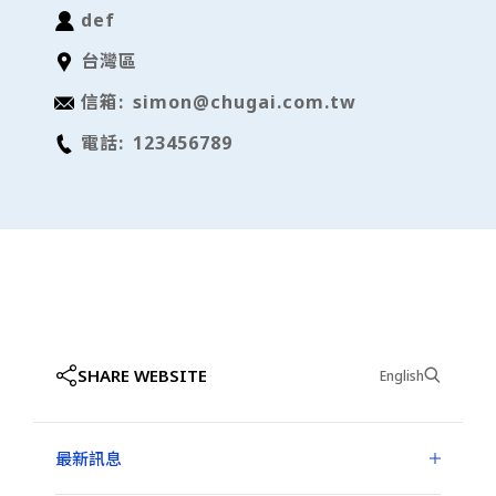
此連結僅供提供您的方便使用，任一連結皆不代表台灣
def
中外製藥股份有限公司支持或贊成其網站內容。
台灣區
信箱:
simon@chugai.com.tw
開啟連結
電話:
123456789
SHARE WEBSITE
English
最新訊息