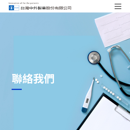
c
h
u
g
a
i
聯絡我們